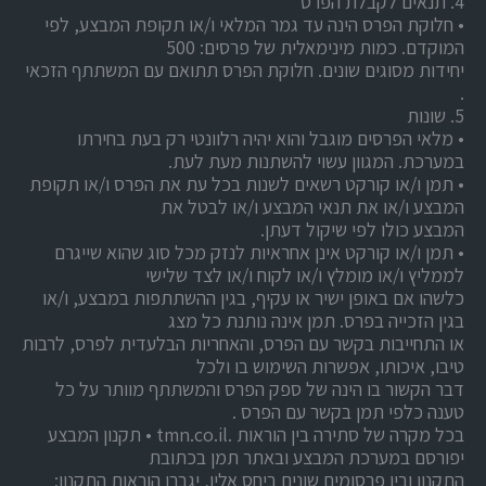
4. תנאים לקבלת הפרס
• חלוקת הפרס הינה עד גמר המלאי ו/או תקופת המבצע, לפי
המוקדם. כמות מינימאלית של פרסים: 500
יחידות מסוגים שונים. חלוקת הפרס תתואם עם המשתתף הזכאי
.
5. שונות
• מלאי הפרסים מוגבל והוא יהיה רלוונטי רק בעת בחירתו
במערכת. המגוון עשוי להשתנות מעת לעת.
• תמן ו/או קורקט רשאים לשנות בכל עת את הפרס ו/או תקופת
המבצע ו/או את תנאי המבצע ו/או לבטל את
המבצע כולו לפי שיקול דעתן.
• תמן ו/או קורקט אינן אחראיות לנזק מכל סוג שהוא שייגרם
לממליץ ו/או מומלץ ו/או לקוח ו/או לצד שלישי
כלשהו אם באופן ישיר או עקיף, בגין ההשתתפות במבצע, ו/או
בגין הזכייה בפרס. תמן אינה נותנת כל מצג
או התחייבות בקשר עם הפרס, והאחריות הבלעדית לפרס, לרבות
טיבו, איכותו, אפשרות השימוש בו ולכל
דבר הקשור בו הינה של ספק הפרס והמשתתף מוותר על כל
טענה כלפי תמן בקשר עם הפרס .
בכל מקרה של סתירה בין הוראות .tmn.co.il • תקנון המבצע
יפורסם במערכת המבצע ובאתר תמן בכתובת
התקנון ובין פרסומים שונים ביחס אליו, יגברו הוראות התקנון;