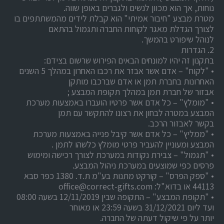
נוחות, אך הוא מכוון לנשים ולגברים באופן שווה.
מטרת מבצע "חיבור אמיתי" הוא קבלת לידים מהמשתתפים בו
לצורך הגדלת מאגר לקוחות החברה ותגמול בהתאם
לנוהל שיפורט בהמשך.
2. הגדרות
בתקנון זה יהיו למונחים הבאים הפירוש שרשום בצידם:
• "לקוח" – אדם אשר אבזר את רכבו האחרון במהלך 5 השנים
האחרונות בחברת תמן או אדם שברכבו מותקן
אבזור של חברת תמן במהלך תקופת המבצע ;
• "מומלץ" – כל אדם אשר פרטיו הועברו באמצעות מערכת
המבצע במטרה לבחון את רצונו להתקשר עם תמן
בקשר לאבזור הרכב.
• "ממליץ" – כל אדם אשר קיבל פנייה באמצעות מערכת
המבצע ומעוניין להעביר פרטי מומלץ כלשהו לתמן .
• "תגמול" – צבירת נקודות במערכת לצורך רכישה ומימוש
פרסים כפי שמוצעים במערכת ניהול המבצע.
• "ספק הפרס" – קורקט מתנות בע"מ ת.ד. 1380 כפר סבא
44113 או בדוא"ל: office@correct-gifts.com
• "תקופת המבצע" – התקופה שבין 12/11/2019 בשעה 08:00
ועד ליום 31/12/2021 בשעה 23:59 או מאוחר
יותר על פי שיקול דעתה של החברה.