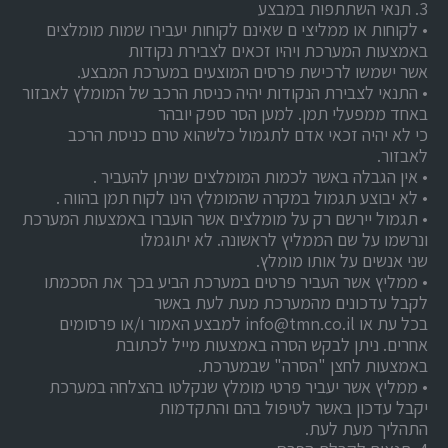
3. תנאי השתתפות במבצע
• לקוחות או ממליצי ם שאינם לקוחות יעבירו שמות מומלצים
באמצעות המערכת ויהיו זכאים לצבירת נקודות
אשר ישמשו לרכישת פרסים המוצעים במערכת המבצע.
• התנאי לצבירת הנקודות יהיה כניסת הרכב של המומלץ לאבזור
באחד ממפעלי תמן. למען הסר ספק יובהר
כי לא יהיה זכאי אדם לתגמול כלשהוא טרם כניסת הרכב
לאבזור.
• אין הגבלה באשר לכמות המומלצים שניתן להעביר .
• לא יבוצע תגמול במקרה שהמומלץ הינו לקוח תמן בהווה .
• תגמול יירשם רק על מומלצים אשר הועברו באמצעות המערכת
ונרשמו על שם הממליץ לראשונה. לא יתוגמלו
שני אנשים על אותו מומלץ.
• ממליץ אשר העביר פרטים במערכת הביע בכך את הסכמתו
לקבל עדכונים מהמערכת מעת לעת באשר
בכל עת או info@tmn.co.il למבצע האמור ו/או פרסומים
אחרים. ניתן לבקש הסרה באמצעות מייל לכתובת
באמצעות לחצן "הסרה" שבמערכת.
• ממליץ אשר יעביר פרטי מומלץ שנקלטו בהצלחה במערכת
יקבל עדכון באשר לטיפול בהם והתקדמות
התהליך מעת לעת.