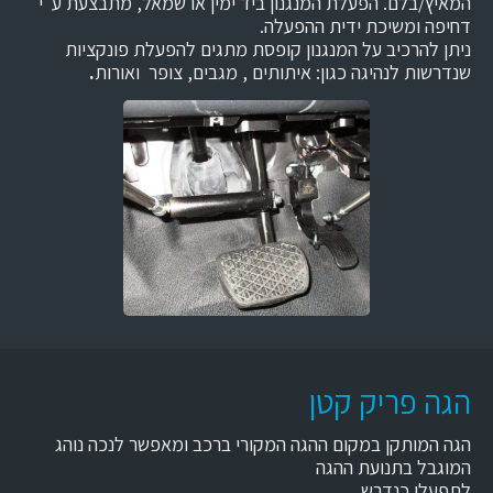
המאיץ/בלם. הפעלת המנגנון ביד ימין או שמאל, מתבצעת ע"י
דחיפה ומשיכת ידית ההפעלה.
ניתן להרכיב על המנגנון קופסת מתגים להפעלת פונקציות
שנדרשות לנהיגה כגון: איתותים , מגבים, צופר ואורות
.
הגה פריק קטן
הגה המותקן במקום ההגה המקורי ברכב ומאפשר לנכה נוהג
המוגבל בתנועת ההגה
לתפעלו כנדרש.