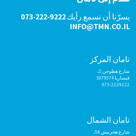
يسرّنا أن نسمع رأيك
073-222-9222
INFO@TMN.CO.IL
تامان المركز
شارع هطوحن 2،
قيساريا 3079574
073-2229222
تامان الشمال
شارع هحرمش 58،