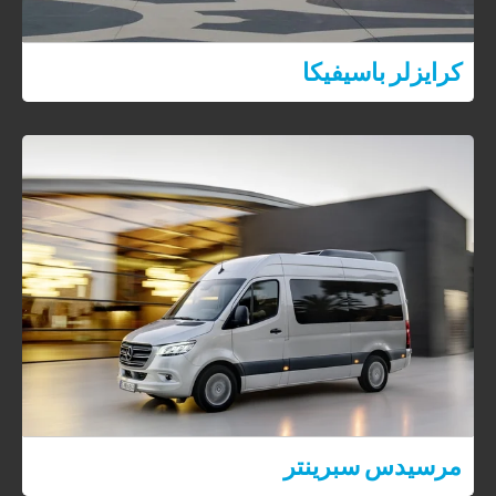
كرايزلر باسيفيكا
مرسيدس سبرينتر