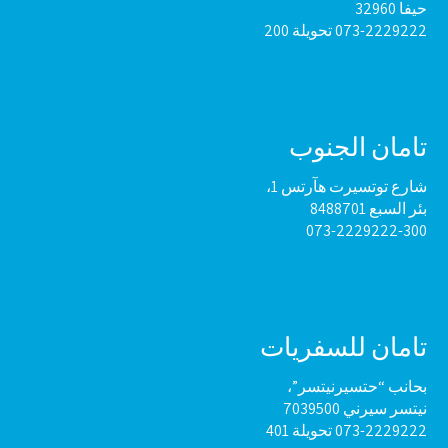
حيفا 32960
073-2229222 تحويلة 200
تامان الجنوب
شارع توتسيرت هآرتس 1،
بئر السبع 8488701
073-2229222-300
تامان للسفريات
بحانب “حتسيرنيتسر”،
نيتسر سيرني 7039500
073-2229222 تحويلة 401