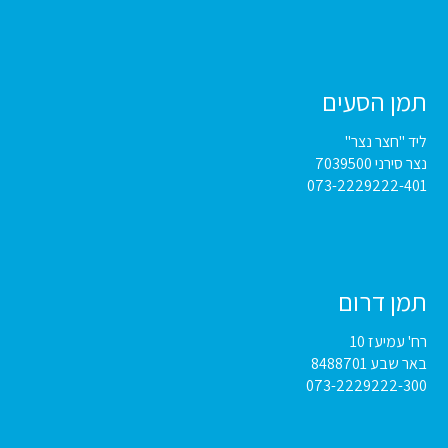
תמן הסעים
ליד "חצר נצר"
נצר סירני 7039500
073-2229222-401
תמן דרום
רח' עמיעז 10
באר שבע 8488701
073-2229222-300