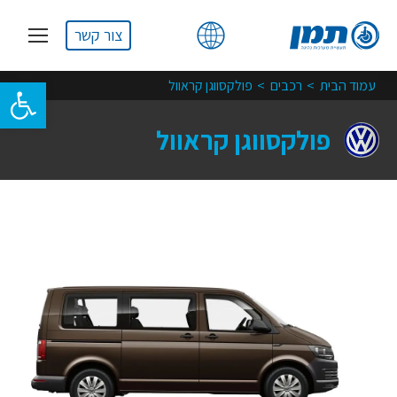
צור קשר
You are here:
פתח סרגל 
עמוד הבית
רכבים
פולקסווגן קראוול
פולקסווגן קראוול