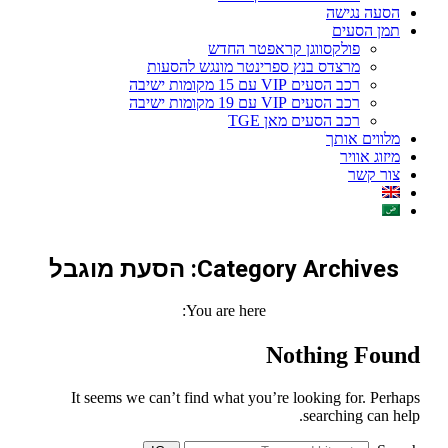
הסעה נגישה
תמן הסעים
פולקסווגן קראפטר החדש
מרצדס בנץ ספרינטר מונגש להסעות
רכב הסעים VIP עם 15 מקומות ישיבה
רכב הסעים VIP עם 19 מקומות ישיבה
רכב הסעים מאן TGE
מלווים אותך
מיזוג אוויר
צור קשר
Category Archives:
הסעת מוגבל
You are here:
Nothing Found
It seems we can’t find what you’re looking for. Perhaps
searching can help.