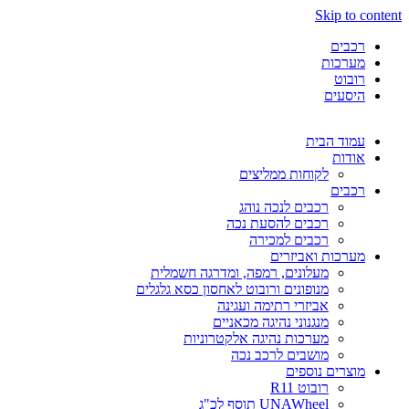
Skip to content
רכבים
מערכות
רובוט
היסעים
עמוד הבית
אודות
לקוחות ממליצים
רכבים
רכבים לנכה נוהג
רכבים להסעת נכה
רכבים למכירה
מערכות ואביזרים
מעלונים, רמפה, ומדרגה חשמלית
מנופונים ורובוט לאחסון כסא גלגלים
אביזרי רתימה ועגינה
מנגנוני נהיגה מכאניים
מערכות נהיגה אלקטרוניות
מושבים לרכב נכה
מוצרים נוספים
רובוט R11
UNAWheel תוסף לכ"ג