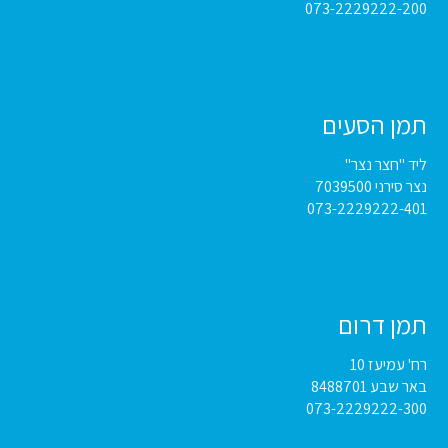
073-2229222-200
תמן הסעים
ליד "חצר נצר"
נצר סירני 7039500
073-2229222-401
תמן דרום
רח' עמיעז 10
באר שבע 8488701
073-2229222-300