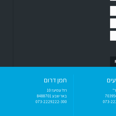
עים
תמן דרום
ר"
רח' עמיעז 10
באר שבע 8488701
073-2229222-300
073-22