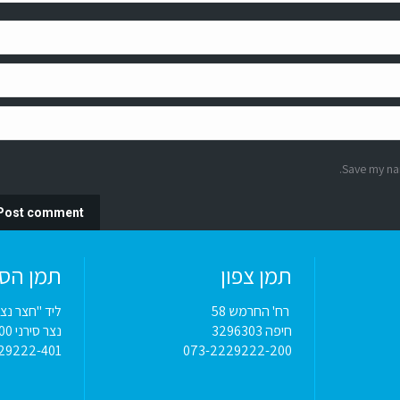
Save my nam
Post comment
תמן צפון
תמן הס
רח' החרמש 58
ליד "חצר נצ
חיפה 3296303
נצר סירני 7039500
29222-401
073-2229222-200